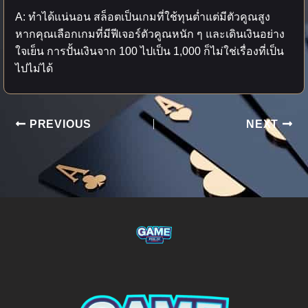
A: ทำได้แน่นอน สล็อตเป็นเกมที่ใช้ทุนต่ำแต่มีตัวคูณสูง
หากคุณเลือกเกมที่มีฟีเจอร์ตัวคูณหนัก ๆ และเดินเงินอย่าง
ใจเย็น การปั้นเงินจาก 100 ไปเป็น 1,000 ก็ไม่ใช่เรื่องที่เป็น
ไปไม่ได้
PREVIOUS
NEXT