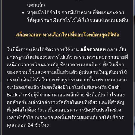
แตกแล้ว
หยุดเมื่อได้กำไร การมีเป้าหมายที่ชัดเจนจะช่วย
ให้คุณรักษาเงินกำไรไว้ได้ ไม่เผลอเล่นจนหมดคืน
สล็อตวอเลท ทางเลือกใหม่ที่ตอบโจทย์คนยุคดิจิทัล
ในปีนี้เราจะเห็นได้ชัดว่าการใช้งาน
สล็อตวอเลท
กลายเป็น
มาตรฐานใหม่ของวงการไปแล้ว เพราะความสะดวกสบายที่
เหนือกว่าการโอนผ่านบัญชีธนาคารแบบเดิม ๆ ทั้งในเรื่อง
ของความเร็วและความเป็นส่วนตัว ผู้เล่นส่วนใหญ่หันมาใช้
กระเป๋าเงินดิจิทัลในการทำธุรกรรมมากขึ้น เพราะนอกจาก
จะปลอดภัยแล้ว บ่อยครั้งยังมีโปรโมชั่นพิเศษหรือ Cash
Back สำหรับผู้ที่ฝากผ่านวอเลทอีกด้วย ซึ่งถือเป็นกำไรสอง
ต่อสำหรับเหล่านักล่ารางวัลตัวจริงเลยทีเดียว และที่สำคัญ
ที่สุดคือไม่ต้องกังวลเรื่องแอปธนาคารปิดปรับปรุงในช่วง
เวลาทำกำไร เพราะวอเลทนั้นพร้อมสแตนด์บายให้บริการ
คุณตลอด 24 ชั่วโมง