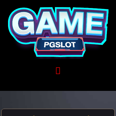
Skip
to
content