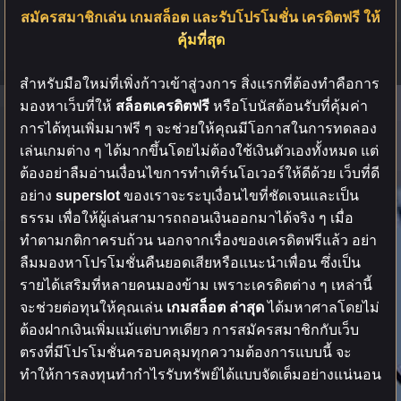
สมัครสมาชิกเล่น เกมสล็อต และรับโปรโมชั่น เครดิตฟรี ให้
คุ้มที่สุด
สำหรับมือใหม่ที่เพิ่งก้าวเข้าสู่วงการ สิ่งแรกที่ต้องทำคือการ
มองหาเว็บที่ให้
สล็อตเครดิตฟรี
หรือโบนัสต้อนรับที่คุ้มค่า
การได้ทุนเพิ่มมาฟรี ๆ จะช่วยให้คุณมีโอกาสในการทดลอง
เล่นเกมต่าง ๆ ได้มากขึ้นโดยไม่ต้องใช้เงินตัวเองทั้งหมด แต่
ต้องอย่าลืมอ่านเงื่อนไขการทำเทิร์นโอเวอร์ให้ดีด้วย เว็บที่ดี
อย่าง
superslot
ของเราจะระบุเงื่อนไขที่ชัดเจนและเป็น
ธรรม เพื่อให้ผู้เล่นสามารถถอนเงินออกมาได้จริง ๆ เมื่อ
ทำตามกติกาครบถ้วน นอกจากเรื่องของเครดิตฟรีแล้ว อย่า
ลืมมองหาโปรโมชั่นคืนยอดเสียหรือแนะนำเพื่อน ซึ่งเป็น
รายได้เสริมที่หลายคนมองข้าม เพราะเครดิตต่าง ๆ เหล่านี้
จะช่วยต่อทุนให้คุณเล่น
เกมสล็อต ล่าสุด
ได้มหาศาลโดยไม่
ต้องฝากเงินเพิ่มแม้แต่บาทเดียว การสมัครสมาชิกกับเว็บ
ตรงที่มีโปรโมชั่นครอบคลุมทุกความต้องการแบบนี้ จะ
ทำให้การลงทุนทำกำไรรับทรัพย์ได้แบบจัดเต็มอย่างแน่นอน