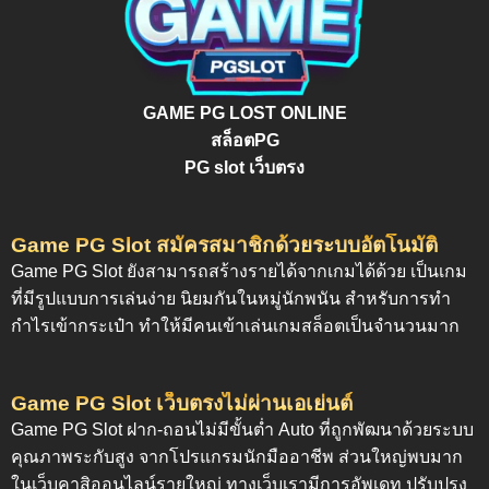
GAME PG LOST ONLINE
สล็อตPG
PG slot เว็บตรง
Game PG Slot สมัครสมาชิกด้วยระบบอัตโนมัติ
Game PG Slot ยังสามารถสร้างรายได้จากเกมได้ด้วย เป็นเกม
ที่มีรูปแบบการเล่นง่าย นิยมกันในหมู่นักพนัน สำหรับการทำ
กำไรเข้ากระเป๋า ทำให้มีคนเข้าเล่นเกมสล็อตเป็นจำนวนมาก
Game PG Slot เว็บตรงไม่ผ่านเอเย่นต์
Game PG Slot ฝาก-ถอนไม่มีขั้นต่ำ Auto ที่ถูกพัฒนาด้วยระบบ
คุณภาพระกับสูง จากโปรแกรมนักมืออาชีพ ส่วนใหญ่พบมาก
ในเว็บคาสิออนไลน์รายใหญ่ ทางเว็บเรามีการอัพเดท ปรับปรุง