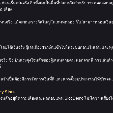
มก่อนเริ่มเล่นจริง อีกทั้งยังเป็นพื้นที่ปลอดภัยสำหรับการทดลองก
มเสี่ยง
แทนจริง แม้จะชนะรางวัลใหญ่ในเกมทดลอง ก็ไม่สามารถถอนเงินออ
ยใช้เงินจริง ผู้เล่นต้องฝากเงินเข้าไปในระบบก่อนเริ่มเล่น และท
 ซึ่งเป็นแรงจูงใจหลักของผู้เล่นหลายคน นอกจากนี้ การเล่นด้ว
้
เล่นจำเป็นต้องมีการจัดการเงินที่ดี และควรตั้งงบประมาณให้ชัดเจนเ
ey Slots
ลักอยู่ที่ความเสี่ยงและผลตอบแทน Slot Demo ไม่มีความเสี่ยงใด