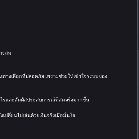
มาะสม
็นทางเลือกที่ปลอดภัย เพราะช่วยให้เข้าใจระบบของ
กำไรและสัมผัสประสบการณ์ที่สมจริงมากขึ้น
ปลี่ยนไปเล่นด้วยเงินจริงเมื่อมั่นใจ