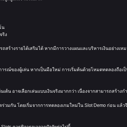
โน
จริง
ามารถสร้างรายได้เสริมได้ หากมีการวางแผนและบริหารเงินอย่างเห
รณ์ของผู้เล่น หากเป็นมือใหม่ การเริ่มต้นด้วยโหมดทดลองถือเป
ื่นเต้น อาจเลือกเล่นแบบเงินจริงมากกว่า เนื่องจากสามารถสร้าง
หมดร่วมกัน โดยเริ่มจากการทดลองเกมใหม่ใน Slot Demo ก่อน แล้วจึงเ
Slots ควรพิจารณาจากปัจจัยต่อไปนี้