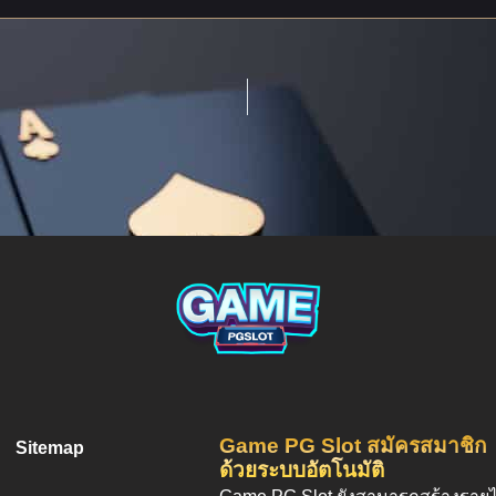
Game PG Slot สมัครสมาชิก
Sitemap
ด้วยระบบอัตโนมัติ