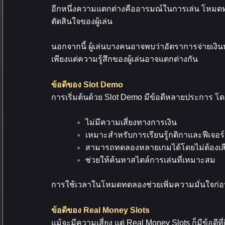
อีกหนึ่งความแตกต่างคืออารมณ์ในการเล่น โหมดทด
ตัดสินใจของผู้เล่น
นอกจากนี้ ผู้เล่นบางคนอาจพบว่าอัตราการจ่ายเง
เพียงแต่ความรู้สึกของผู้เล่นอาจแตกต่างกัน
ข้อดีของ Slot Demo
การเริ่มต้นด้วย Slot Demo มีข้อดีหลายประการ โด
ไม่มีความเสี่ยงทางการเงิน
เหมาะสำหรับการเรียนรู้กติกาและฟีเจอร์
สามารถทดลองหลายเกมได้โดยไม่ต้องเสี
ช่วยให้ค้นหาสไตล์การเล่นที่เหมาะสม
การใช้เวลาในโหมดทดลองช่วยเพิ่มความมั่นใจก่อน
ข้อดีของ Real Money Slots
แม้จะมีความเสี่ยง แต่ Real Money Slots ก็มีข้อดีที