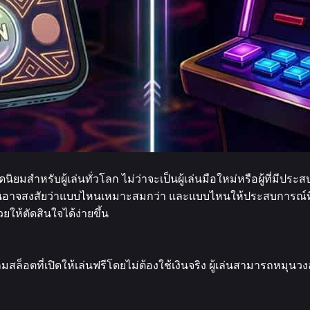
ยมสำหรับผู้เล่นทั่วโลก ไม่ว่าจะเป็นผู้เล่นมือใหม่หรือผู้ที่มี
 บางคนอาจสงสัยว่าแบบไหนเหมาะสมกว่า และแบบไหนให้ประสบการณ์
ยให้ตัดสินใจได้ง่ายขึ้น
อตที่เปิดให้เล่นฟรีโดยไม่ต้องใช้เงินจริง ผู้เล่นสามารถหมุนวงล